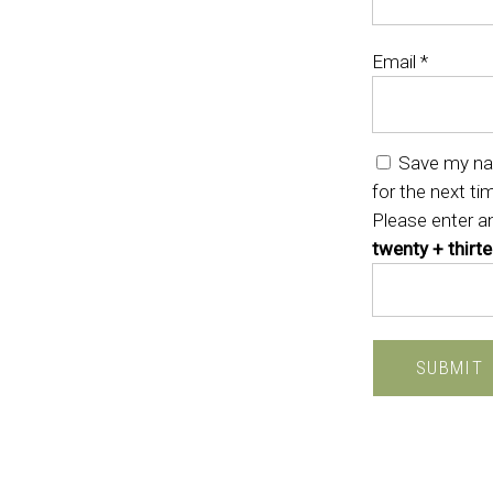
Email
*
Save my nam
for the next t
Please enter an
twenty + thirt