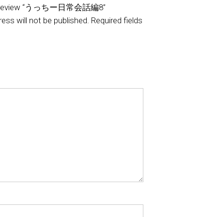
t to review “うっちー日常会話編8”
ess will not be published.
Required fields