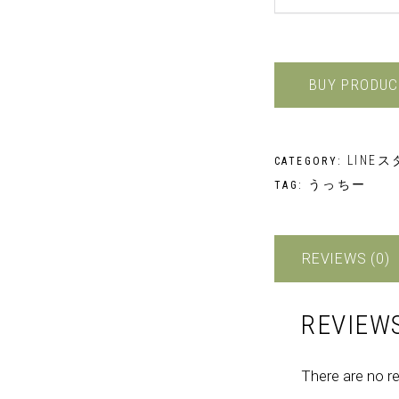
BUY PRODUC
LINE
CATEGORY:
うっちー
TAG:
REVIEWS (0)
REVIEW
There are no r