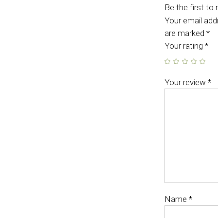
Be the firs
Your email addr
are marked
*
Your rating
*
Your review
*
Name
*