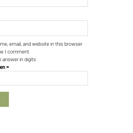
e, email, and website in this browser
ime I comment.
 answer in digits:
een =