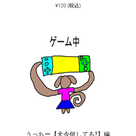
¥
120
(税込)
うっちー【犬今何してる?】編