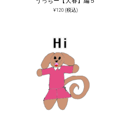
うっちー【犬春】編５
¥
120
(税込)