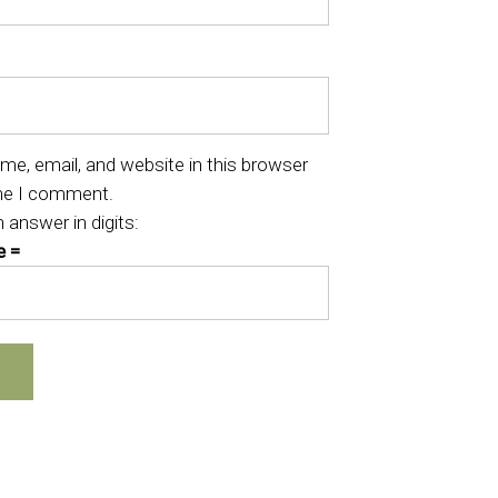
e, email, and website in this browser
ime I comment.
 answer in digits:
e =