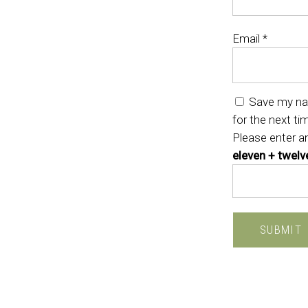
Email
*
Save my nam
for the next t
Please enter an
eleven + twelv