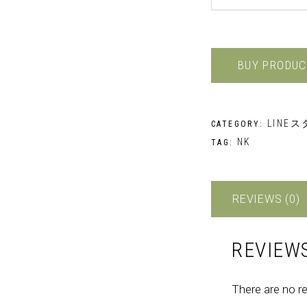
BUY PRODUC
LINE
CATEGORY:
NK
TAG:
REVIEWS (0)
REVIEW
There are no r