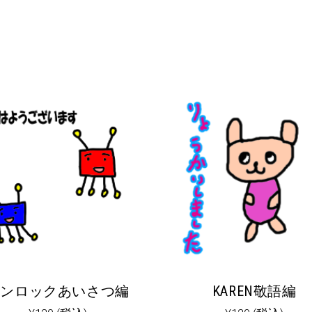
ザンロックあいさつ編
KAREN敬語編