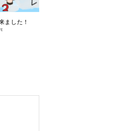
来ました！
FE